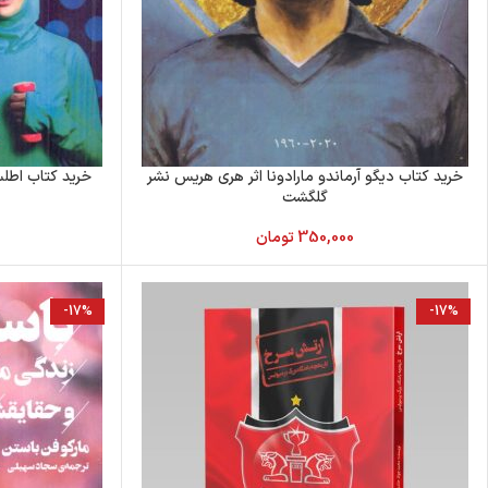
خرید کتاب دیگو آرماندو مارادونا اثر هری هریس نشر
خرید کتاب اطل
گلگشت
350,000
تومان
-17%
-17%