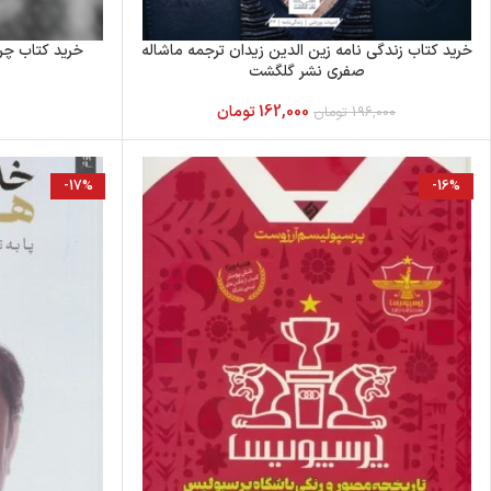
خرید کتاب زندگی نامه زین الدین زیدان ترجمه ماشاله
خرید کتاب چر
صفری نشر گلگشت
ی
162,000
تومان
196,000
تومان
-17%
-16%