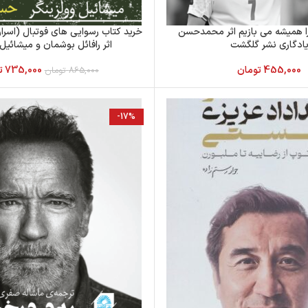
ا همیشه می بازیم اثر محمدحسن
خرید کتاب رسوایی های فوتبال (اسرار 
ادگاری نشر گلگشت
اثر رافائل بوشمان و میشائیل 
455,000
تومان
735,000
ت
865,000
تومان
-17%