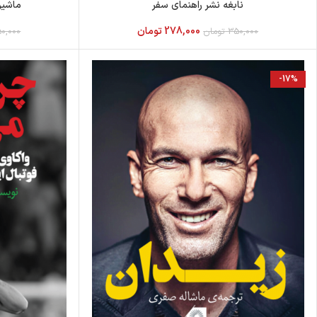
نابغه نشر راهنمای سفر
ماشین
278,000
تومان
350,000
تومان
0,000
-17%