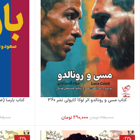
کتاب مسی و رونالدو اثر لوکا کایولی نشر 360
کتاب بارسا (
290,000
تومان
350,000
تومان
195,000
-21%
-21%