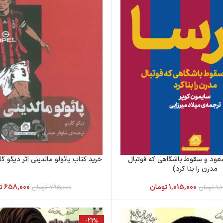
صعود و سقوط باشگاهی که فوتبال
خرید کتاب پائولو مالدینی اثر دیگو 
مدرن را بنا کرد)
1,015,000
تومان
658,000
ت
1,
تومان
795,000
تومان
-21%