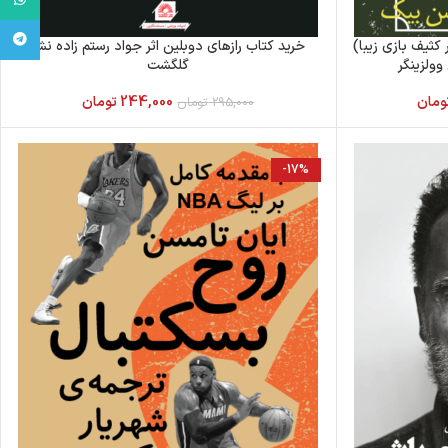
egram
کثیف بازی زیبا)
خرید کتاب رازهای دوبلین اثر جواد رستم زاده نشر
وولزینگر
گلگشت
ومان
244,000
تومان
295,000
تومان
-17%