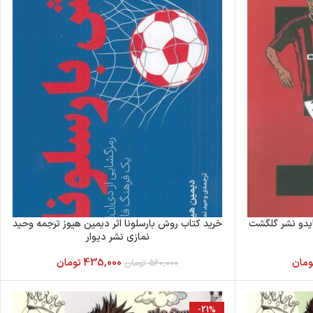
گایدو نشر گلگشت
خرید کتاب روش بارسلونا اثر دیمین هیوز ترجمه وحید
نمازی نشر دیوار
ومان
435,000
تومان
560,000
تومان
-21%