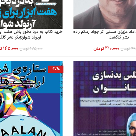
داد عزیزی هستی اثر جواد رستم زاده
خرید کتاب به درد بخور باش هفت ابزار
نشر گلگشت
آرنولد شوارتزنگر نشر گل
410,000
تومان
145,000
ت
49
تومان
175,000
تومان
-17%