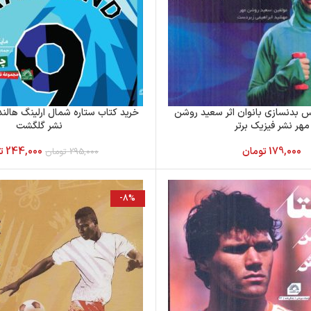
س بدنسازی بانوان اثر سعید روشن
خرید کتاب ستاره شمال ارلینگ هالند 
مهر نشر فیزیک برتر
نشر گلگشت
179,000
تومان
244,000
ت
295,000
تومان
-8%