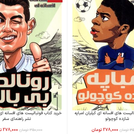
لیست های افسانه ای کیلیان امباپه
خرید کتاب فوتبالیست های افسانه ای 
شازده کوچولو
نشر راهنمای سفر
278,000
تومان
278,000
ت
35
تومان
350,000
تومان