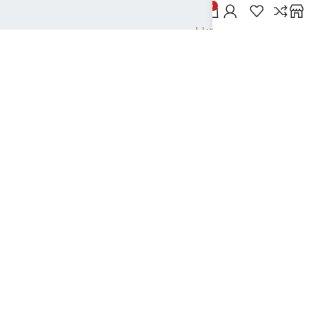
خدمات مشتریان
0
پاسخ به پرسش‌های متداول
رویه‌های بازگرداندن کالا
شرایط استفاده
راهنمای خرید از دیجی بوک شهر
نحوه ثبت سفارش
رویه ارسال سفارش
شیوه‌های پرداخت
نیک تکنولوژی
2024تمامی حقوق این سایت متعلق به بانک کتاب دیجی بوک شهر می باشد
..