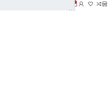
خدمات مشتریان
0
پاسخ به پرسش‌های متداول
رویه‌های بازگرداندن کالا
شرایط استفاده
راهنمای خرید از دیجی بوک شهر
نحوه ثبت سفارش
رویه ارسال سفارش
شیوه‌های پرداخت
نیک تکنولوژی
2024تمامی حقوق این سایت متعلق به بانک کتاب دیجی بوک شهر می باشد
..