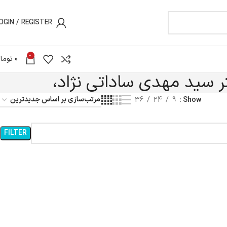
OGIN / REGISTER
0
0
توما
ر سید مهدی ساداتی نژاد،
36
24
9
Show
FILTER