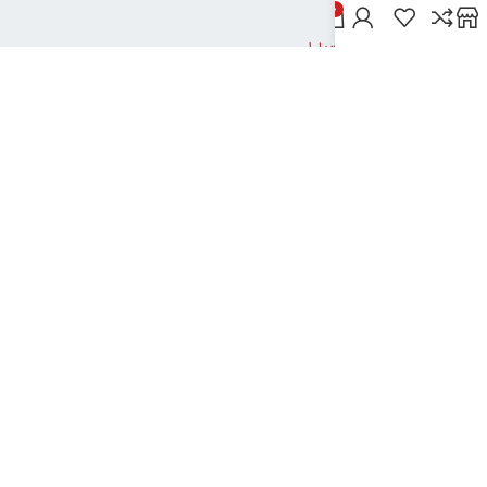
خدمات مشتریان
0
پاسخ به پرسش‌های متداول
رویه‌های بازگرداندن کالا
شرایط استفاده
راهنمای خرید از دیجی بوک شهر
نحوه ثبت سفارش
رویه ارسال سفارش
شیوه‌های پرداخت
نیک تکنولوژی
2024تمامی حقوق این سایت متعلق به بانک کتاب دیجی بوک شهر می باشد
..