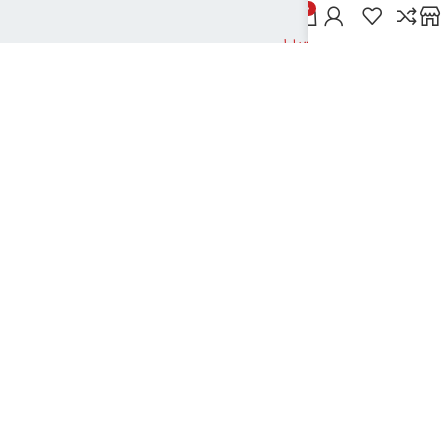
خدمات مشتریان
0
پاسخ به پرسش‌های متداول
رویه‌های بازگرداندن کالا
شرایط استفاده
راهنمای خرید از دیجی بوک شهر
نحوه ثبت سفارش
رویه ارسال سفارش
شیوه‌های پرداخت
نیک تکنولوژی
2024تمامی حقوق این سایت متعلق به بانک کتاب دیجی بوک شهر می باشد
..