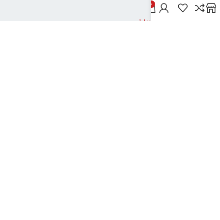
خدمات مشتریان
0
پاسخ به پرسش‌های متداول
رویه‌های بازگرداندن کالا
شرایط استفاده
راهنمای خرید از دیجی بوک شهر
نحوه ثبت سفارش
رویه ارسال سفارش
شیوه‌های پرداخت
نیک تکنولوژی
2024تمامی حقوق این سایت متعلق به بانک کتاب دیجی بوک شهر می باشد
..