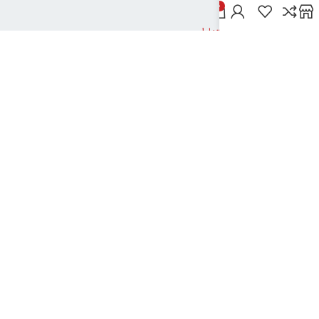
خدمات مشتریان
0
پاسخ به پرسش‌های متداول
رویه‌های بازگرداندن کالا
شرایط استفاده
راهنمای خرید از دیجی بوک شهر
نحوه ثبت سفارش
رویه ارسال سفارش
شیوه‌های پرداخت
نیک تکنولوژی
2024تمامی حقوق این سایت متعلق به بانک کتاب دیجی بوک شهر می باشد
..