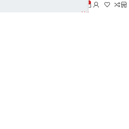
خدمات مشتریان
0
پاسخ به پرسش‌های متداول
رویه‌های بازگرداندن کالا
شرایط استفاده
راهنمای خرید از دیجی بوک شهر
نحوه ثبت سفارش
رویه ارسال سفارش
شیوه‌های پرداخت
نیک تکنولوژی
2024تمامی حقوق این سایت متعلق به بانک کتاب دیجی بوک شهر می باشد
..