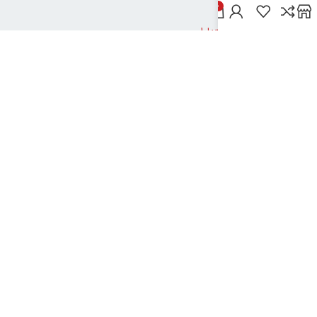
خدمات مشتریان
0
پاسخ به پرسش‌های متداول
رویه‌های بازگرداندن کالا
شرایط استفاده
راهنمای خرید از دیجی بوک شهر
نحوه ثبت سفارش
رویه ارسال سفارش
شیوه‌های پرداخت
نیک تکنولوژی
2024تمامی حقوق این سایت متعلق به بانک کتاب دیجی بوک شهر می باشد
..