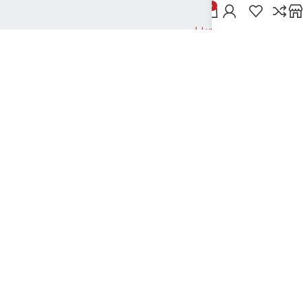
خدمات مشتریان
0
پاسخ به پرسش‌های متداول
رویه‌های بازگرداندن کالا
شرایط استفاده
راهنمای خرید از دیجی بوک شهر
نحوه ثبت سفارش
رویه ارسال سفارش
شیوه‌های پرداخت
نیک تکنولوژی
2024تمامی حقوق این سایت متعلق به بانک کتاب دیجی بوک شهر می باشد
..