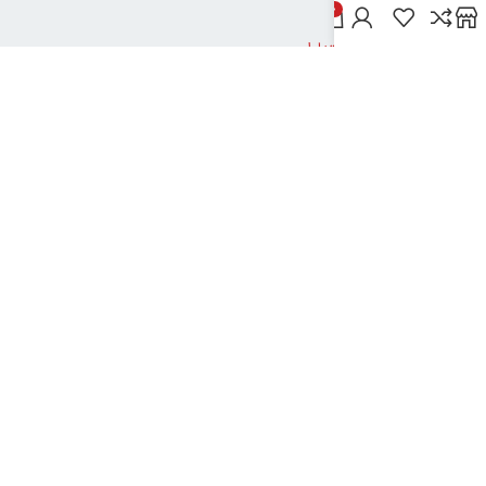
خدمات مشتریان
0
پاسخ به پرسش‌های متداول
رویه‌های بازگرداندن کالا
شرایط استفاده
راهنمای خرید از دیجی بوک شهر
نحوه ثبت سفارش
رویه ارسال سفارش
شیوه‌های پرداخت
نیک تکنولوژی
2024تمامی حقوق این سایت متعلق به بانک کتاب دیجی بوک شهر می باشد
..