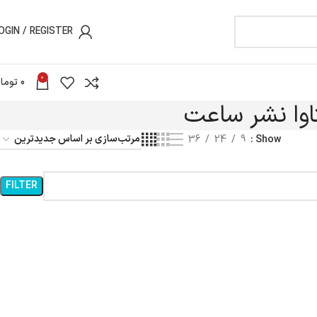
OGIN / REGISTER
0
0
توما
اوا نشر ساعت
36
24
9
Show
FILTER