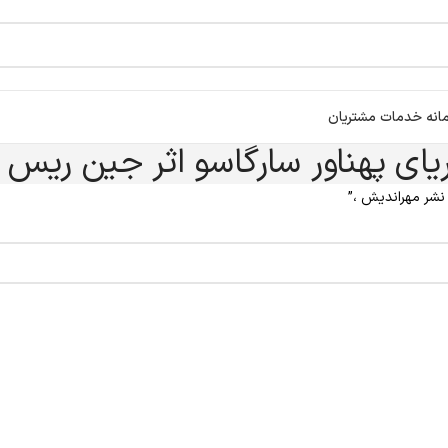
انه خدمات مشتریان
یای پهناور سارگاسو اثر جین ریس
نشر مهراندیش ،”