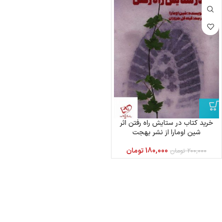
خرید کتاب در ستایش راه رفتن اثر
شین اومارا از نشر بهجت
180,000
تومان
200,000
تومان