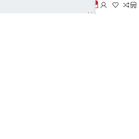
خدمات مشتریان
0
پاسخ به پرسش‌های متداول
رویه‌های بازگرداندن کالا
شرایط استفاده
راهنمای خرید از دیجی بوک شهر
نحوه ثبت سفارش
رویه ارسال سفارش
شیوه‌های پرداخت
نیک تکنولوژی
2024تمامی حقوق این سایت متعلق به بانک کتاب دیجی بوک شهر می باشد
..