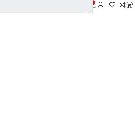
خدمات مشتریان
0
پاسخ به پرسش‌های متداول
رویه‌های بازگرداندن کالا
شرایط استفاده
راهنمای خرید از دیجی بوک شهر
نحوه ثبت سفارش
رویه ارسال سفارش
شیوه‌های پرداخت
نیک تکنولوژی
2024تمامی حقوق این سایت متعلق به بانک کتاب دیجی بوک شهر می باشد
..