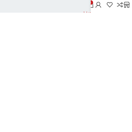
خدمات مشتریان
0
پاسخ به پرسش‌های متداول
رویه‌های بازگرداندن کالا
شرایط استفاده
راهنمای خرید از دیجی بوک شهر
نحوه ثبت سفارش
رویه ارسال سفارش
شیوه‌های پرداخت
نیک تکنولوژی
2024تمامی حقوق این سایت متعلق به بانک کتاب دیجی بوک شهر می باشد
..