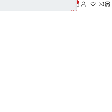
خدمات مشتریان
0
پاسخ به پرسش‌های متداول
رویه‌های بازگرداندن کالا
شرایط استفاده
راهنمای خرید از دیجی بوک شهر
نحوه ثبت سفارش
رویه ارسال سفارش
شیوه‌های پرداخت
نیک تکنولوژی
2024تمامی حقوق این سایت متعلق به بانک کتاب دیجی بوک شهر می باشد
..