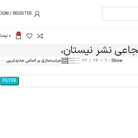
OGIN / REGISTER
0
0
توما
جاعی نشر نیستان،
36
24
9
Show
FILTER