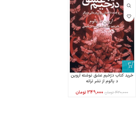
خرید کتاب دژخیم عشق نوشته اروین
د یالوم از نشر ترانه
349,000
تومان
430,000
تومان