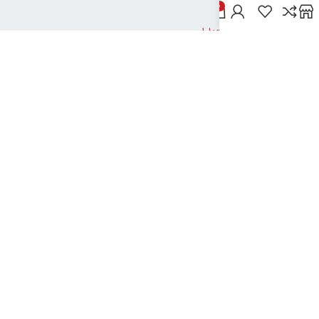
خدمات مشتریان
0
پاسخ به پرسش‌های متداول
رویه‌های بازگرداندن کالا
شرایط استفاده
راهنمای خرید از دیجی بوک شهر
نحوه ثبت سفارش
رویه ارسال سفارش
شیوه‌های پرداخت
نیک تکنولوژی
2024تمامی حقوق این سایت متعلق به بانک کتاب دیجی بوک شهر می باشد
..