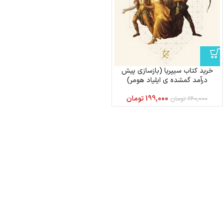
خرید کتاب سیپریا (بازسازی پیش
درآمد گمشده ی ایلیاد هومر)
199,000
تومان
260,000
تومان