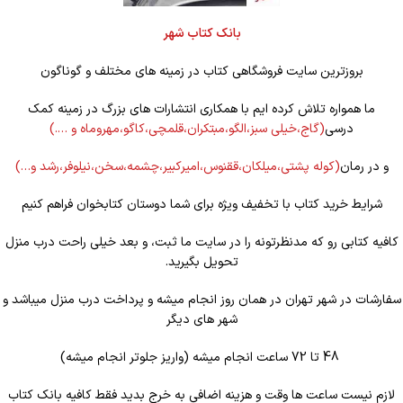
بانک کتاب شهر
بروزترین سایت فروشگاهی کتاب در زمینه های مختلف و گوناگون
ما همواره تلاش کرده ایم با همکاری انتشارات های بزرگ در زمینه کمک
درسی
(گاج،خیلی سبز،الگو،مبتکران،قلمچی،کاگو،مهروماه و ….)
و در رمان
(کوله
پشتی،میلکان،ققنوس،امیرکبیر،چشمه،سخن،نیلوفر،رشد و…)
شرایط خرید کتاب با تخفیف ویژه برای شما دوستان کتابخوان فراهم کنیم
کافیه کتابی رو که مدنظرتونه را در سایت ما ثبت، و بعد خیلی راحت درب منزل
تحویل بگیرید.
سفارشات در شهر تهران در همان روز انجام میشه و پرداخت درب منزل میباشد و
شهر های دیگر
48 تا 72 ساعت انجام میشه (واریز جلوتر انجام میشه)
لازم نیست ساعت ها وقت و هزینه اضافی به خرج بدید فقط کافیه بانک کتاب