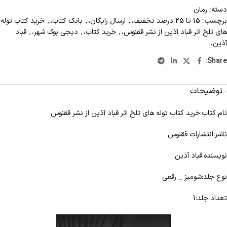
دسته:
رمان
برچسب:
15 تا 25 درصد تخفیف،
,
ارسال رایگان،
,
بانک کتاب،
,
خرید کتاب توله
های تلخ اثر قباد آذین از نشر ققنوس،
,
خرید کتاب،
,
دیجی بوک شهر،
,
قباد
آذین،
Share:
توضیحات
نام کتاب:خرید کتاب توله های تلخ اثر قباد آذین از نشر ققنوس
ناشر:انتشارات ققنوس
نویسنده:قباد آذین
نوع جلد:شومیز _ رقعی
تعداد جلد:1