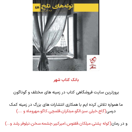
بانک کتاب شهر
بروزترین سایت فروشگاهی کتاب در زمینه های مختلف و گوناگون
ما همواره تلاش کرده ایم با همکاری انتشارات های بزرگ در زمینه کمک
درسی
(گاج،خیلی سبز،الگو،مبتکران،قلمچی،کاگو،مهروماه و ….)
و در رمان
(کوله
پشتی،میلکان،ققنوس،امیرکبیر،چشمه،سخن،نیلوفر،رشد و…)