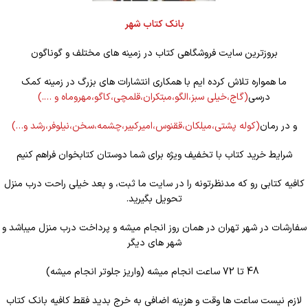
بانک کتاب شهر
بروزترین سایت فروشگاهی کتاب در زمینه های مختلف و گوناگون
ما همواره تلاش کرده ایم با همکاری انتشارات های بزرگ در زمینه کمک
درسی
(گاج،خیلی سبز،الگو،مبتکران،قلمچی،کاگو،مهروماه و ….)
و در رمان
(کوله
پشتی،میلکان،ققنوس،امیرکبیر،چشمه،سخن،نیلوفر،رشد و…)
شرایط خرید کتاب با تخفیف ویژه برای شما دوستان کتابخوان فراهم کنیم
کافیه کتابی رو که مدنظرتونه را در سایت ما ثبت، و بعد خیلی راحت درب منزل
تحویل بگیرید.
سفارشات در شهر تهران در همان روز انجام میشه و پرداخت درب منزل میباشد و
شهر های دیگر
48 تا 72 ساعت انجام میشه (واریز جلوتر انجام میشه)
لازم نیست ساعت ها وقت و هزینه اضافی به خرج بدید فقط کافیه بانک کتاب