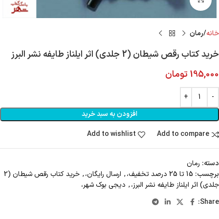
خانه
رمان
خرید کتاب رقص شیطان (2 جلدی) اثر ایلناز طایفه نشر البرز
195,000
تومان
افزودن به سبد خرید
Add to wishlist
Add to compare
دسته:
رمان
برچسب:
15 تا 25 درصد تخفیف،
,
ارسال رایگان،
,
خرید کتاب رقص شیطان (2
جلدی) اثر ایلناز طایفه نشر البرز،
,
دیجی بوک شهر،
Share: