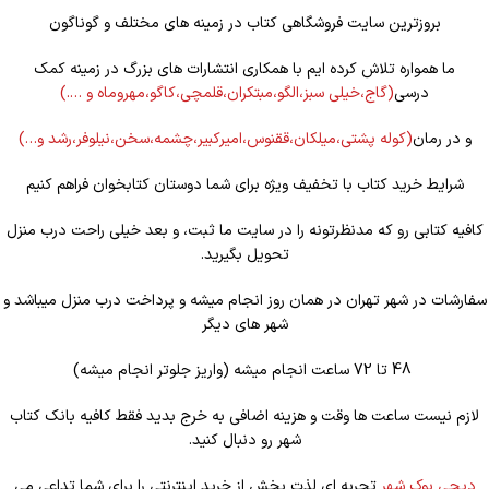
بروزترین سایت فروشگاهی کتاب در زمینه های مختلف و گوناگون
ما همواره تلاش کرده ایم با همکاری انتشارات های بزرگ در زمینه کمک
درسی
(گاج،خیلی سبز،الگو،مبتکران،قلمچی،کاگو،مهروماه و ….)
و در رمان
(کوله
پشتی،میلکان،ققنوس،امیرکبیر،چشمه،سخن،نیلوفر،رشد و…)
شرایط خرید کتاب با تخفیف ویژه برای شما دوستان کتابخوان فراهم کنیم
کافیه کتابی رو که مدنظرتونه را در سایت ما ثبت، و بعد خیلی راحت درب منزل
تحویل بگیرید.
سفارشات در شهر تهران در همان روز انجام میشه و پرداخت درب منزل میباشد و
شهر های دیگر
48 تا 72 ساعت انجام میشه (واریز جلوتر انجام میشه)
لازم نیست ساعت ها وقت و هزینه اضافی به خرج بدید فقط کافیه بانک کتاب
شهر رو دنبال کنید.
دیجی بوک شهر
تجربه ای لذت بخش از خرید اینترنتی را برای شما تداعی می