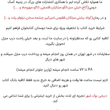
ما همواره تلاش کرده ایم با همکاری انتشارات های بزرگ در زمینه کمک
درسی
(گاج،خیلی سبز،الگو،مبتکران،قلمچی،کاگو،مهروماه و ….)
و در رمان
(کوله
پشتی،میلکان،ققنوس،امیرکبیر،چشمه،سخن،نیلوفر،رشد و…)
شرایط خرید کتاب با تخفیف ویژه برای شما دوستان کتابخوان فراهم کنیم
کافیه کتابی رو که مدنظرتونه را در سایت ما ثبت، و بعد خیلی راحت درب منزل
تحویل بگیرید.
سفارشات در شهر تهران در همان روز انجام میشه و پرداخت درب منزل میباشد و
شهر های دیگر
48 تا 72 ساعت انجام میشه (واریز جلوتر انجام میشه)
لازم نیست ساعت ها وقت و هزینه اضافی به خرج بدید فقط کافیه بانک کتاب
شهر رو دنبال کنید.
دیجی بوک شهر
تجربه ای لذت بخش از خرید اینترنتی را برای شما تداعی می
کند.