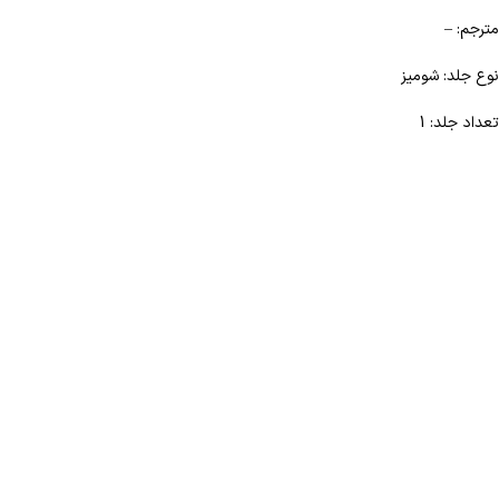
مترجم: –
نوع جلد: شومیز
تعداد جلد: 1