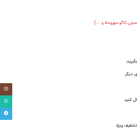
لمچی،کاگو،مهروماه و ….)
گیرید.
ی دیگر
tagram
ل کنید.
tsApp
egram