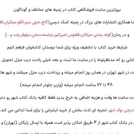
بروزترین سایت فروشگاهی کتاب در زمینه های مختلف و گوناگون
 با همکاری انتشارات های بزرگ در زمینه کمک درسی
(گاج،خیلی سبز،الگو،مبتکران،ق
و در رمان
(کوله
پشتی،میلکان،ققنوس،امیرکبیر،چشمه،سخن،نیلوفر،رشد و…)
شرایط خرید کتاب با تخفیف ویژه برای شما دوستان کتابخوان فراهم کنیم
تابی رو که مدنظرتونه را در سایت ما ثبت، و بعد خیلی راحت درب منزل تحویل ب
 در شهر تهران در همان روز انجام میشه و پرداخت درب منزل میباشد و شهر ها
48 تا 72 ساعت انجام میشه (واریز جلوتر انجام میشه)
ت ساعت ها وقت و هزینه اضافی به خرج بدید فقط کافیه بانک کتاب شهر رو دنبا
یجی بوک شهر
تجربه ای لذت بخش از خرید اینترنتی را برای شما تداعی می کند.
یق امکان پذیر است همراه با ارسال رایگان (تهران) و تخفیف ویژه