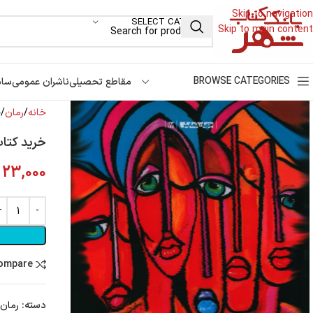
Skip to navigation
SELECT CATEGORY
Skip to main content
BROWSE CATEGORIES
مقاطع تحصیلی
ناشران عمومی
سام
خانه
رمان
خ
خرید کتاب
23,000
compare
دسته:
رمان