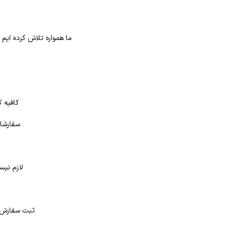
ما همواره تلاش کرده ایم
کافیه ک
سفارشات
لازم نیس
د
ثبت سفارش در بانک کتاب شهر از 4 طر