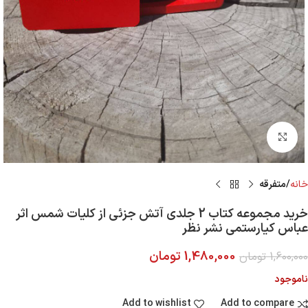
Click to enlarge
خانه
متفرقه
خرید مجموعه کتاب 2 جلدی آتش جزئی از کلیات شمس اثر
عباس کیارستمی نشر نظر
1,480,000
تومان
1,600,000
تومان
ناموجود
Add to wishlist
Add to compare