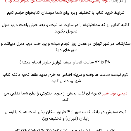
و در رمان
(کوله
پشتی،میلکان،ققنوس،امیرکبیر،چشمه،سخن،نیلوفر،رشد و…)
شرایط خرید کتاب با تخفیف ویژه برای شما دوستان کتابخوان فراهم کنیم
کافیه کتابی رو که مدنظرتونه را در سایت ما ثبت، و بعد خیلی راحت درب منزل
تحویل بگیرید.
سفارشات در شهر تهران در همان روز انجام میشه و پرداخت درب منزل میباشد و
شهر های دیگر
48 تا 72 ساعت انجام میشه (واریز جلوتر انجام میشه)
لازم نیست ساعت ها وقت و هزینه اضافی به خرج بدید فقط کافیه بانک کتاب
شهر رو دنبال کنید.
دیجی بوک شهر
تجربه ای لذت بخش از خرید اینترنتی را برای شما تداعی می
کند.
ثبت سفارش در بانک کتاب شهر از 4 طریق امکان پذیر است همراه با ارسال
رایگان (تهران) و تخفیف ویژه
1-تماس تلفنی با شماره های 02166403037///02166403046