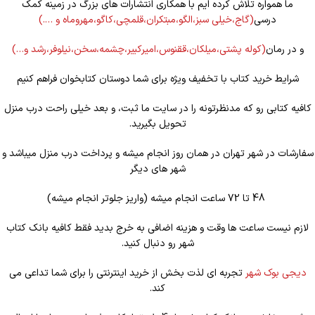
ما همواره تلاش کرده ایم با همکاری انتشارات های بزرگ در زمینه کمک
درسی
(گاج،خیلی سبز،الگو،مبتکران،قلمچی،کاگو،مهروماه و ….)
و در رمان
(کوله
پشتی،میلکان،ققنوس،امیرکبیر،چشمه،سخن،نیلوفر،رشد و…)
شرایط خرید کتاب با تخفیف ویژه برای شما دوستان کتابخوان فراهم کنیم
کافیه کتابی رو که مدنظرتونه را در سایت ما ثبت، و بعد خیلی راحت درب منزل
تحویل بگیرید.
سفارشات در شهر تهران در همان روز انجام میشه و پرداخت درب منزل میباشد و
شهر های دیگر
48 تا 72 ساعت انجام میشه (واریز جلوتر انجام میشه)
لازم نیست ساعت ها وقت و هزینه اضافی به خرج بدید فقط کافیه بانک کتاب
شهر رو دنبال کنید.
دیجی بوک شهر
تجربه ای لذت بخش از خرید اینترنتی را برای شما تداعی می
کند.