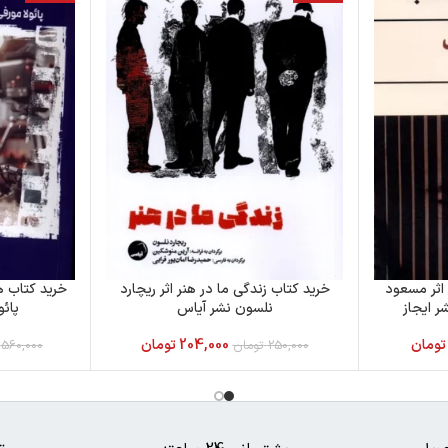
اثر مسعود
خرید کتاب زندگی ما در هنر اثر ریچارد
خرید کتاب 
 ایجاز
نلسون نشر آیاس
پائو
تومان
204,000
تومان
250,000
تومان
560,000