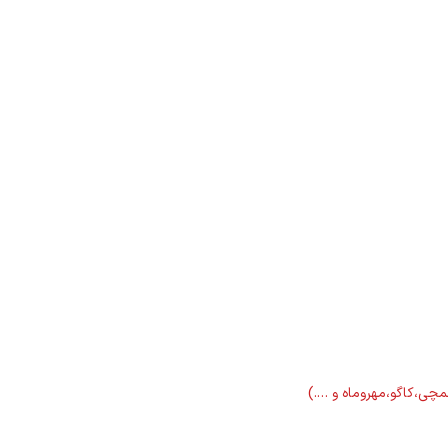
لمچی،کاگو،مهروماه و ….)