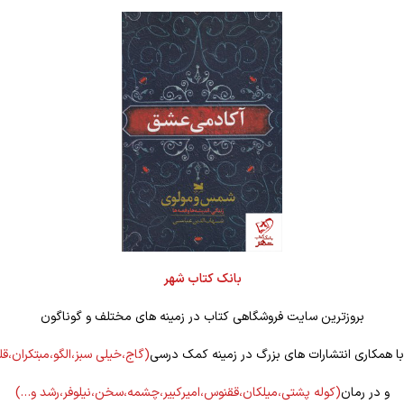
بانک کتاب شهر
بروزترین سایت فروشگاهی کتاب در زمینه های مختلف و گوناگون
 با همکاری انتشارات های بزرگ در زمینه کمک درسی
(گاج،خیلی سبز،الگو،مبتکران،ق
و در رمان
(کوله
پشتی،میلکان،ققنوس،امیرکبیر،چشمه،سخن،نیلوفر،رشد و…)