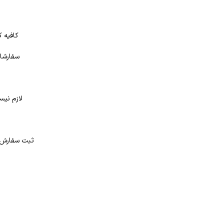
کافیه ک
سفارشات
لازم نیس
د
ثبت سفارش در بانک کتاب شهر از 4 طر