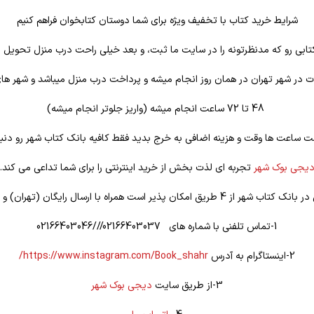
شرایط خرید کتاب با تخفیف ویژه برای شما دوستان کتابخوان فراهم کنیم
تابی رو که مدنظرتونه را در سایت ما ثبت، و بعد خیلی راحت درب منزل تحویل ب
 در شهر تهران در همان روز انجام میشه و پرداخت درب منزل میباشد و شهر ها
48 تا 72 ساعت انجام میشه (واریز جلوتر انجام میشه)
ت ساعت ها وقت و هزینه اضافی به خرج بدید فقط کافیه بانک کتاب شهر رو دنبا
یجی بوک شهر
تجربه ای لذت بخش از خرید اینترنتی را برای شما تداعی می کند.
یق امکان پذیر است همراه با ارسال رایگان (تهران) و تخفیف ویژه
1-تماس تلفنی با شماره های 02166403037///02166403046
2-اینستاگرام به آدرس
https://www.instagram.com/Book_shahr/
3-از طریق سایت
دیجی بوک شهر