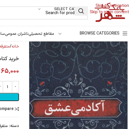
Skip to navigation
SELECT CATEGORY
Skip to main content
BROWSE CATEGORIES
مقاطع تحصیلی
ناشران عمومی
سام
خانه
متفرقه
خرید کتا
65,000
compare
دسته:
متفرق