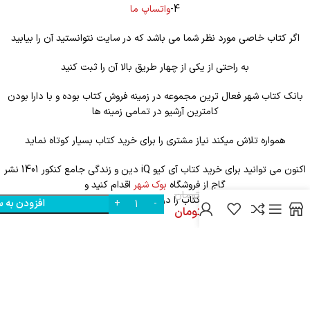
4-
واتساپ ما
اگر کتاب خاصی مورد نظر شما می باشد که در سایت نتوانستید آن را بیابید
به راحتی از یکی از چهار طریق بالا آن را ثبت کنید
بانک کتاب شهر فعال ترین مجموعه در زمینه فروش کتاب بوده و با دارا بودن
کامترین آرشیو در تمامی زمینه ها
خرید
کتاب
همواره تلاش میکند نیاز مشتری را برای خرید کتاب بسیار کوتاه نماید
آی
کیو
اکنون می توانید برای خرید کتاب آی کیو iQ دین و زندگی جامع کنکور 1401 نشر
iQ
گاج از فروشگاه
بوک شهر
اقدام کنید و
دین
210,000
تومان
در اسرع وقت کتاب را درب منزل خود تحویل بگیرید.
افزودن به س
و
0
178,000
تومان
زندگی
جامع
کنکور
نظرات (0)
1401
نشر
گاج
محصولات مرتبط