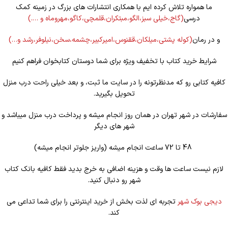
ما همواره تلاش کرده ایم با همکاری انتشارات های بزرگ در زمینه کمک
درسی
(گاج،خیلی سبز،الگو،مبتکران،قلمچی،کاگو،مهروماه و ….)
و در رمان
(کوله
پشتی،میلکان،ققنوس،امیرکبیر،چشمه،سخن،نیلوفر،رشد و…)
شرایط خرید کتاب با تخفیف ویژه برای شما دوستان کتابخوان فراهم کنیم
کافیه کتابی رو که مدنظرتونه را در سایت ما ثبت، و بعد خیلی راحت درب منزل
تحویل بگیرید.
سفارشات در شهر تهران در همان روز انجام میشه و پرداخت درب منزل میباشد و
شهر های دیگر
48 تا 72 ساعت انجام میشه (واریز جلوتر انجام میشه)
لازم نیست ساعت ها وقت و هزینه اضافی به خرج بدید فقط کافیه بانک کتاب
شهر رو دنبال کنید.
دیجی بوک شهر
تجربه ای لذت بخش از خرید اینترنتی را برای شما تداعی می
کند.