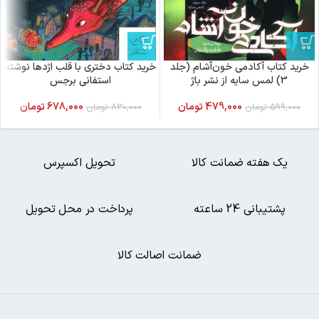
خرید کتاب آکادمی خون‌آشام (جلد
خرید کتاب دختری با قلب اژدها نوشته
3) لمس سایه از نشر باژ
استفانی برجس
479,000
تومان
678,000
تومان
599,000
تومان
830,000
تومان
یک هفته ضمانت کالا
تحویل اکسپرس
پشتیبانی 24 ساعته
پرداخت در محل تحویل
ضمانت اصالت کالا