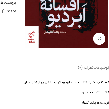
برچسب:
15 تا 25 درصد تخفیف،
Share:
Click to enlarge
توضیحات
نظرات (0)
نام کتاب: خرید کتاب افسانه ابردیو اثر یغما کیهان از نشر سبزان
ناشر: انتشارات سبزان
نویسنده: یغما کیهان