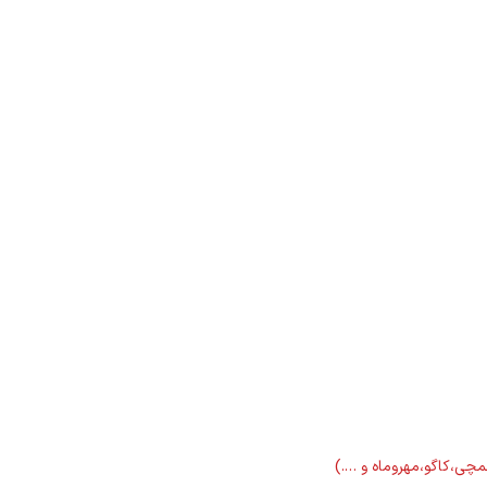
لمچی،کاگو،مهروماه و ….)