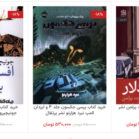
-18%
-18%
 پرلمن نشر
خرید کتاب پرسی جکسون جلد 4 و ایزدان
خرید کتاب
المپ نبرد هزارتو نشر پرتقال
جونیچیرو 
تومان
530,000
تومان
650,000
تومان
250,000