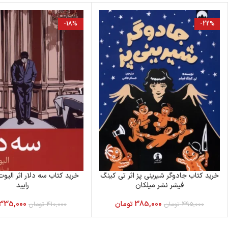
-18%
-22%
خرید کتاب جادوگر شیرینی پز اثر تی کینگ
خرید کتاب سه دلار اثر الیوت
فیشر نشر میلکان
رایبد
385,000
تومان
335,000
495,000
تومان
410,000
تومان