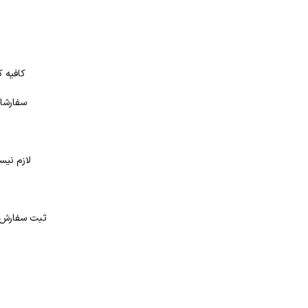
کافیه ک
سفارشات
لازم نیس
د
ثبت سفارش در بانک کتاب شهر از 4 طر