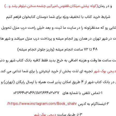
و در رمان
(کوله
پشتی،میلکان،ققنوس،امیرکبیر،چشمه،سخن،نیلوفر،رشد و…)
شرایط خرید کتاب با تخفیف ویژه برای شما دوستان کتابخوان فراهم کنیم
تابی رو که مدنظرتونه را در سایت ما ثبت، و بعد خیلی راحت درب منزل تحویل ب
 در شهر تهران در همان روز انجام میشه و پرداخت درب منزل میباشد و شهر ها
48 تا 72 ساعت انجام میشه (واریز جلوتر انجام میشه)
ت ساعت ها وقت و هزینه اضافی به خرج بدید فقط کافیه بانک کتاب شهر رو دنبا
یجی بوک شهر
تجربه ای لذت بخش از خرید اینترنتی را برای شما تداعی می کند.
یق امکان پذیر است همراه با ارسال رایگان (تهران) و تخفیف ویژه
1-تماس تلفنی با شماره های 02166403037///02166403046
2-اینستاگرام به آدرس
https://www.instagram.com/Book_shahr/
3-از طریق سایت
دیجی بوک شهر