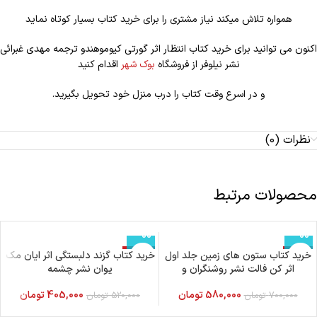
همواره تلاش میکند نیاز مشتری را برای خرید کتاب بسیار کوتاه نماید
اکنون می توانید برای خرید کتاب انتظار اثر گورتی کیوموهندو ترجمه مهدی غبرائی
نشر نیلوفر از فروشگاه
بوک شهر
اقدام کنید
و در اسرع وقت کتاب را درب منزل خود تحویل بگیرید.
نظرات (0)
محصولات مرتبط
-17%
خرید کتاب ستون های زمین جلد اول
-22%
خرید کتاب گزند دلبستگی اثر ایان مک
اثر کن فالت نشر روشنگران و
یوان نشر چشمه
مطالعات زنان
580,000
تومان
405,000
تومان
700,000
تومان
520,000
تومان