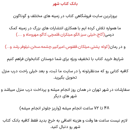
بانک کتاب شهر
بروزترین سایت فروشگاهی کتاب در زمینه های مختلف و گوناگون
ما همواره تلاش کرده ایم با همکاری انتشارات های بزرگ در زمینه کمک
درسی
(گاج،خیلی سبز،الگو،مبتکران،قلمچی،کاگو،مهروماه و ….)
و در رمان
(کوله
پشتی،میلکان،ققنوس،امیرکبیر،چشمه،سخن،نیلوفر،رشد و…)
شرایط خرید کتاب با تخفیف ویژه برای شما دوستان کتابخوان فراهم کنیم
کافیه کتابی رو که مدنظرتونه را در سایت ما ثبت، و بعد خیلی راحت درب منزل
تحویل بگیرید.
سفارشات در شهر تهران در همان روز انجام میشه و پرداخت درب منزل میباشد و
شهر های دیگر
48 تا 72 ساعت انجام میشه (واریز جلوتر انجام میشه)
لازم نیست ساعت ها وقت و هزینه اضافی به خرج بدید فقط کافیه بانک کتاب
شهر رو دنبال کنید.