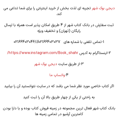
دیجی بوک شهر
تجربه ای لذت بخش از خرید اینترنتی را برای شما تداعی می
کند.
ثبت سفارش در بانک کتاب شهر از 4 طریق امکان پذیر است همراه با ارسال
رایگان (تهران) و تخفیف ویژه
1-تماس تلفنی با شماره های 02166403037///02166403046
2-اینستاگرام به آدرس
https://www.instagram.com/Book_shahr/
3-از طریق سایت
دیجی بوک شهر
4-
واتساپ ما
اگر کتاب خاصی مورد نظر شما می باشد که در سایت نتوانستید آن را بیابید
به راحتی از یکی از چهار طریق بالا آن را ثبت کنید
بانک کتاب شهر فعال ترین مجموعه در زمینه فروش کتاب بوده و با دارا بودن
کامترین آرشیو در تمامی زمینه ها