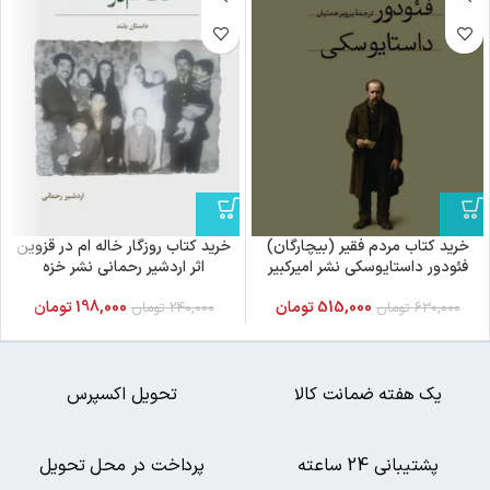
خرید کتاب مردم فقیر (بیچارگان)
خرید کتاب روزگار خاله ام در قزوین
فئودور داستایوسکی نشر امیرکبیر
اثر اردشیر رحمانی نشر خزه
515,000
تومان
198,000
تومان
630,000
تومان
240,000
تومان
یک هفته ضمانت کالا
تحویل اکسپرس
پشتیبانی 24 ساعته
پرداخت در محل تحویل