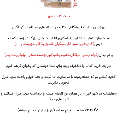
بانک کتاب شهر
بروزترین سایت فروشگاهی کتاب در زمینه های مختلف و گوناگون
ما همواره تلاش کرده ایم با همکاری انتشارات های بزرگ در زمینه کمک
درسی
(گاج،خیلی سبز،الگو،مبتکران،قلمچی،کاگو،مهروماه و ….)
و در رمان
(کوله
پشتی،میلکان،ققنوس،امیرکبیر،چشمه،سخن،نیلوفر،رشد و…)
شرایط خرید کتاب با تخفیف ویژه برای شما دوستان کتابخوان فراهم کنیم
کافیه کتابی رو که مدنظرتونه را در سایت ما ثبت، و بعد خیلی راحت درب منزل
تحویل بگیرید.
سفارشات در شهر تهران در همان روز انجام میشه و پرداخت درب منزل میباشد و
شهر های دیگر
48 تا 72 ساعت انجام میشه (واریز جلوتر انجام میشه)