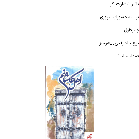
ناشر:انتشارات اگر
نویسنده:سهراب سپهری
چاپ:اول
نوع جلد:رقعی__شومیز
تعداد جلد:1