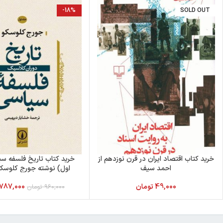
-18%
SOLD OUT
خرید کتاب اقتصاد ایران در قرن نوزدهم از
خرید کتاب تاریخ فلسفه س
احمد سیف
اول) نوشته جورج کلوسکو
49,000
تومان
787,000
960,000
تومان