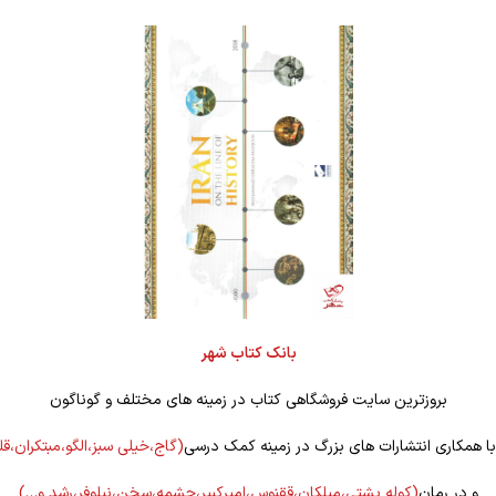
بانک کتاب شهر
بروزترین سایت فروشگاهی کتاب در زمینه های مختلف و گوناگون
 با همکاری انتشارات های بزرگ در زمینه کمک درسی
(گاج،خیلی سبز،الگو،مبتکران،ق
و در رمان
(کوله
پشتی،میلکان،ققنوس،امیرکبیر،چشمه،سخن،نیلوفر،رشد و…)