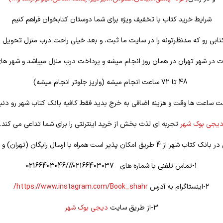
شرایط خرید کتاب با تخفیف ویژه برای شما دوستان کتابخوان فراهم کنیم
تابی رو که مدنظرتونه را در سایت ما ثبت، و بعد خیلی راحت درب منزل تحویل ب
 در شهر تهران در همان روز انجام میشه و پرداخت درب منزل میباشد و شهر ها
48 تا 72 ساعت انجام میشه (واریز جلوتر انجام میشه)
ت ساعت ها وقت و هزینه اضافی به خرج بدید فقط کافیه بانک کتاب شهر رو دنبا
یجی بوک شهر
تجربه ای لذت بخش از خرید اینترنتی را برای شما تداعی می کند.
یق امکان پذیر است همراه با ارسال رایگان (تهران) و تخفیف ویژه
1-تماس تلفنی با شماره های 02166403037///02166403046
2-اینستاگرام به آدرس
https://www.instagram.com/Book_shahr/
3-از طریق سایت
دیجی بوک شهر