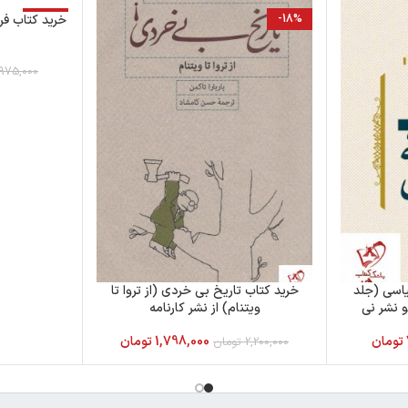
-18%
-18%
خرید کتاب فرز
975,000
یاسی (جلد
خرید کتاب تاریخ بی خردی (از تروا تا
 نشر نی
ویتنام) از نشر کارنامه
تومان
1,798,000
تومان
2,200,000
تومان