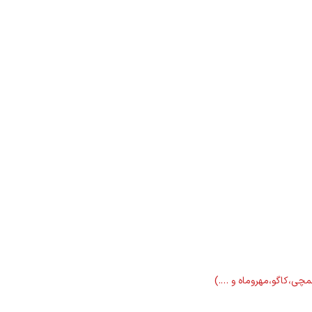
لمچی،کاگو،مهروماه و ….)