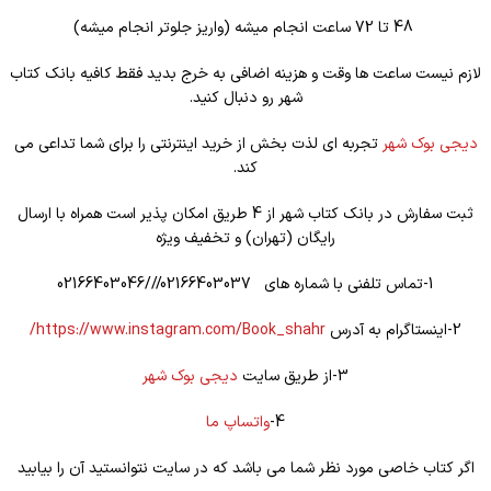
48 تا 72 ساعت انجام میشه (واریز جلوتر انجام میشه)
لازم نیست ساعت ها وقت و هزینه اضافی به خرج بدید فقط کافیه بانک کتاب
شهر رو دنبال کنید.
دیجی بوک شهر
تجربه ای لذت بخش از خرید اینترنتی را برای شما تداعی می
کند.
ثبت سفارش در بانک کتاب شهر از 4 طریق امکان پذیر است همراه با ارسال
رایگان (تهران) و تخفیف ویژه
1-تماس تلفنی با شماره های 02166403037///02166403046
2-اینستاگرام به آدرس
https://www.instagram.com/Book_shahr/
3-از طریق سایت
دیجی بوک شهر
4-
واتساپ ما
اگر کتاب خاصی مورد نظر شما می باشد که در سایت نتوانستید آن را بیابید