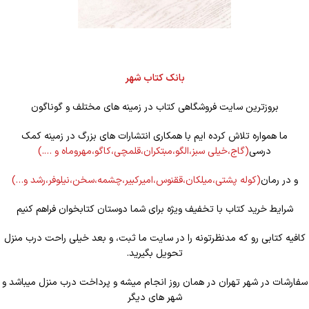
بانک کتاب شهر
بروزترین سایت فروشگاهی کتاب در زمینه های مختلف و گوناگون
ما همواره تلاش کرده ایم با همکاری انتشارات های بزرگ در زمینه کمک
درسی
(گاج،خیلی سبز،الگو،مبتکران،قلمچی،کاگو،مهروماه و ….)
و در رمان
(کوله
پشتی،میلکان،ققنوس،امیرکبیر،چشمه،سخن،نیلوفر،رشد و…)
شرایط خرید کتاب با تخفیف ویژه برای شما دوستان کتابخوان فراهم کنیم
کافیه کتابی رو که مدنظرتونه را در سایت ما ثبت، و بعد خیلی راحت درب منزل
تحویل بگیرید.
سفارشات در شهر تهران در همان روز انجام میشه و پرداخت درب منزل میباشد و
شهر های دیگر