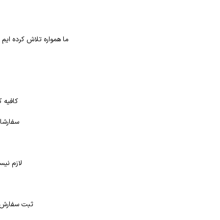
ما همواره تلاش کرده ایم
کافیه ک
سفارشات
لازم نیس
د
ثبت سفارش در بانک کتاب شهر از 4 طر