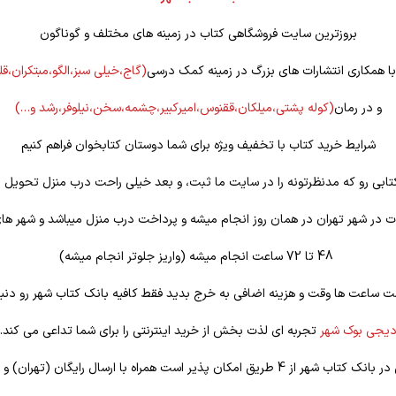
بروزترین سایت فروشگاهی کتاب در زمینه های مختلف و گوناگون
 با همکاری انتشارات های بزرگ در زمینه کمک درسی
(گاج،خیلی سبز،الگو،مبتکران،ق
و در رمان
(کوله
پشتی،میلکان،ققنوس،امیرکبیر،چشمه،سخن،نیلوفر،رشد و…)
شرایط خرید کتاب با تخفیف ویژه برای شما دوستان کتابخوان فراهم کنیم
تابی رو که مدنظرتونه را در سایت ما ثبت، و بعد خیلی راحت درب منزل تحویل ب
 در شهر تهران در همان روز انجام میشه و پرداخت درب منزل میباشد و شهر ها
48 تا 72 ساعت انجام میشه (واریز جلوتر انجام میشه)
ت ساعت ها وقت و هزینه اضافی به خرج بدید فقط کافیه بانک کتاب شهر رو دنبا
یجی بوک شهر
تجربه ای لذت بخش از خرید اینترنتی را برای شما تداعی می کند.
یق امکان پذیر است همراه با ارسال رایگان (تهران) و تخفیف ویژه