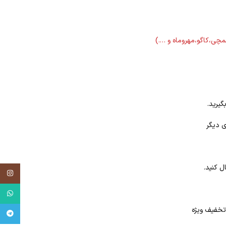
لمچی،کاگو،مهروماه و ….)
گیرید.
ی دیگر
ل کنید.
tagram
tsApp
egram