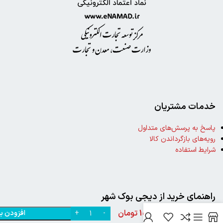
خدمات مشتریان
پاسخ به پرسش‌های متداول
رویه‌های بازگرداندن کالا
شرایط استفاده
خرید
کتاب
راهنمای خرید از دیجی بوک شهر
بالماسکه
اثر
150,000
تومان
افزودن ب
0
فاطمه
نحوه ثبت سفارش