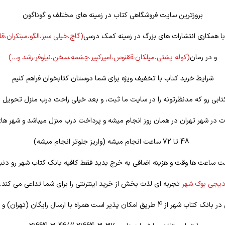
بروزترین سایت فروشگاهی کتاب در زمینه های مختلف و گوناگون
 با همکاری انتشارات های بزرگ در زمینه کمک درسی
(گاج،خیلی سبز،الگو،مبتکران،ق
و در رمان
(کوله
پشتی،میلکان،ققنوس،امیرکبیر،چشمه،سخن،نیلوفر،رشد و…)
شرایط خرید کتاب با تخفیف ویژه برای شما دوستان کتابخوان فراهم کنیم
تابی رو که مدنظرتونه را در سایت ما ثبت، و بعد خیلی راحت درب منزل تحویل ب
 در شهر تهران در همان روز انجام میشه و پرداخت درب منزل میباشد و شهر ها
48 تا 72 ساعت انجام میشه (واریز جلوتر انجام میشه)
ت ساعت ها وقت و هزینه اضافی به خرج بدید فقط کافیه بانک کتاب شهر رو دنبا
یجی بوک شهر
تجربه ای لذت بخش از خرید اینترنتی را برای شما تداعی می کند.
یق امکان پذیر است همراه با ارسال رایگان (تهران) و تخفیف ویژه