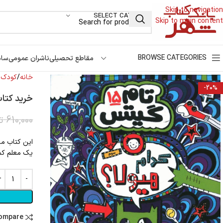
Skip to navigation
SELECT CATEGORY
Skip to main content
BROWSE CATEGORIES
مقاطع تحصیلی
ناشران عمومی
سام
خانه
کودک و
-20%
خرید کتاب تام گیتس ۱۵/ کدام
610,000
ت
این کتاب ما
یک معلم کمک
compare