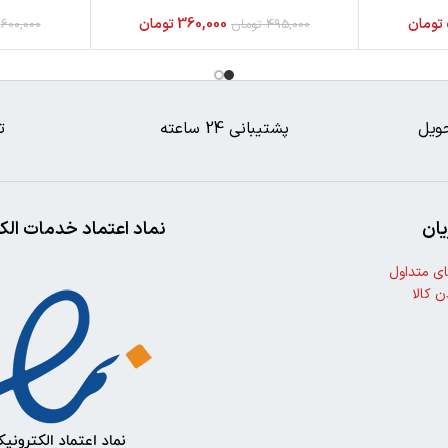
تومان
360,000
تومان
495,000
تومان
600,000
ویل
پشتیبانی 24 ساعته
ت
ان
نماد اعتماد خدمات الک
ی متداول
ن کالا