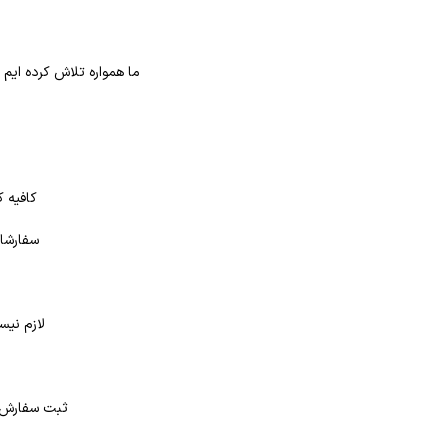
ما همواره تلاش کرده ایم
کافیه ک
سفارشات
لازم نیس
د
ثبت سفارش در بانک کتاب شهر از 4 طر