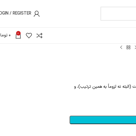
OGIN / REGISTER
0
0
توما
البته نه لزوماً به همین ترتیب)، و