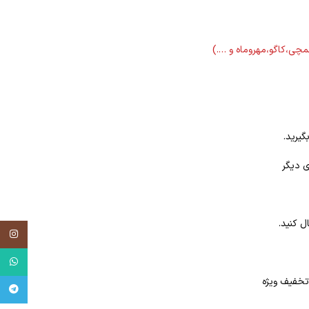
لمچی،کاگو،مهروماه و ….)
گیرید.
ی دیگر
ل کنید.
tagram
tsApp
egram