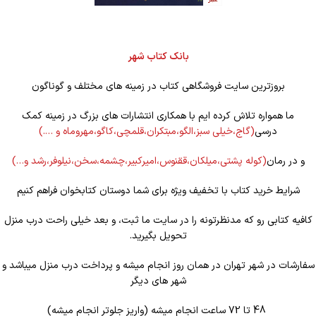
بانک کتاب شهر
بروزترین سایت فروشگاهی کتاب در زمینه های مختلف و گوناگون
ما همواره تلاش کرده ایم با همکاری انتشارات های بزرگ در زمینه کمک
درسی
(گاج،خیلی سبز،الگو،مبتکران،قلمچی،کاگو،مهروماه و ….)
و در رمان
(کوله
پشتی،میلکان،ققنوس،امیرکبیر،چشمه،سخن،نیلوفر،رشد و…)
شرایط خرید کتاب با تخفیف ویژه برای شما دوستان کتابخوان فراهم کنیم
کافیه کتابی رو که مدنظرتونه را در سایت ما ثبت، و بعد خیلی راحت درب منزل
تحویل بگیرید.
سفارشات در شهر تهران در همان روز انجام میشه و پرداخت درب منزل میباشد و
شهر های دیگر
48 تا 72 ساعت انجام میشه (واریز جلوتر انجام میشه)