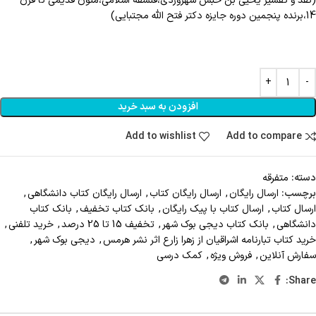
(نقد و تفسیر یحیی بن حبش سهروردی،فلسفه اسلامی،متون قدیمی تا قرن
14،برنده پنجمین دوره جایزه دکتر فتح الله مجتبایی)
افزودن به سبد خرید
Add to wishlist
Add to compare
دسته:
متفرقه
برچسب:
ارسال رايگان
,
ارسال رايگان کتاب
,
ارسال رايگان کتاب دانشگاهي
,
ارسال کتاب
,
ارسال کتاب با پيک رايگان
,
بانک کتاب تخفيف
,
بانک کتاب
دانشگاهی
,
بانک کتاب دیجی بوک شهر
,
تخفیف 15 تا 25 درصد
,
خريد تلفني
,
خرید کتاب تبارنامه اشراقیان از زهرا زارع اثر نشر هرمس
,
دیجی بوک شهر
,
سفارش آنلاين
,
فروش ويژه
,
کمک درسی
Share: