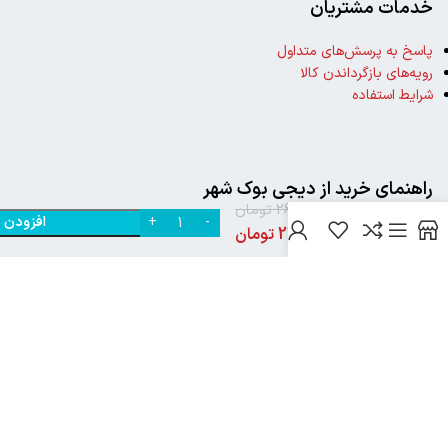
خدمات مشتریان
پاسخ به پرسش‌های متداول
رویه‌های بازگرداندن کالا
شرایط استفاده
خرید
کتاب
راهنمای خرید از دیجی بوک شهر
تبارنامه
260,000
تومان
اشراقیان
افزودن ب
0
از زهرا
نحوه ثبت سفارش
245,000
تومان
زارع اثر
رویه ارسال سفارش
نشر
شیوه‌های پرداخت
هرمس
نیک تکنولوژی
2024تمامی حقوق این سایت متعلق به بانک کتاب دیجی بوک شهر می باشد
..