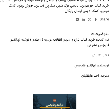
خرید کتاب تراژدی مردم انقلاب روسیه (2جلدی) نوشته اورلاندو فایجس نشر نی
,
خرید کتاب خواهرمن
,
دیجی بوک شهر
,
سفارش آنلاين
,
فروش ويژه
,
کمک
درسی
,
کمک درسی ارسال رايگان
Share:
توضیحات
نام کتاب: خرید کتاب تراژدی مردم انقلاب روسیه (2جلدی) نوشته اورلاندو
فایجس نشر نی
ناشر: نشر نی
نویسنده: اورلاندو فایجس
مترجم: احد علیقلیان