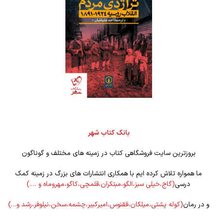
بانک کتاب شهر
بروزترین سایت فروشگاهی کتاب در زمینه های مختلف و گوناگون
ما همواره تلاش کرده ایم با همکاری انتشارات های بزرگ در زمینه کمک
درسی
(گاج،خیلی سبز،الگو،مبتکران،قلمچی،کاگو،مهروماه و ….)
و در رمان
(کوله
پشتی،میلکان،ققنوس،امیرکبیر،چشمه،سخن،نیلوفر،رشد و…)