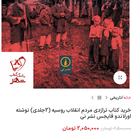
Click to enlarge
خانه
تاریخی
خرید کتاب تراژدی مردم انقلاب روسیه (2جلدی) نوشته
اورلاندو فایجس نشر نی
2,050,000
تومان
2,500,000
تومان