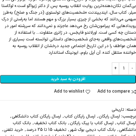
بی‌گمان تکان‌دهنده‌ترین روایت انقلاب روسیه پس از دکتر ژیواگو است.» لوکاستا
میلر، کتاب سال، ایندیپندنت «شخصیت‌های تولستوی (در جنگ و صلح) به‌طرز
مبهمی می‌دانند که بخشی از چیزی بسیار بزرگ و مهم هستند اما به‌راستی از درک
رویدادهایی که پیرامون‌شان رخ می‌دهد عاجزند و نمی‌دانند که سررشته امور در
دستان چه کسی است. اورلاندو فایجَس، در ژانری متفاوت… با استفاده از
شخصیت‌های واقعی به‌جای شخصیت‌های داستانی توانسته است بسیاری از
همان عواطف را در این تاریخ اجتماعی جدید درخشان از انقلاب روسیه به
خواننده منتقل کند». آن اَپل باوم، ایونینگ استاندارد
افزودن به سبد خرید
Add to wishlist
Add to compare
دسته:
تاریخی
برچسب:
ارسال رايگان
,
ارسال رايگان کتاب
,
ارسال رايگان کتاب دانشگاهي
,
ارسال کتاب
,
ارسال کتاب با پيک رايگان
,
بانک کتاب تخفيف
,
بانک کتاب
دانشگاهی
,
بانک کتاب دیجی بوک شهر
,
تخفیف 15 تا 25 درصد
,
خريد تلفني
,