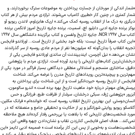
«شمار اندکی از مورخان از جسارت پرداختن به موضوعات سترگ برخوردارند، و
شمار کمتری در چنین کار خطیری کامیاب می‌شوند. تراژدی مردم بیش از هر کتاب
دیگری به درک ما از انقلاب روسیه کمک می‌کند.» اریک هابزباوم، لاندن ریویو آو
بوکز برنده جایزه ادبی دابلیو. اچ، اسمیت، برنده جایزه تاریخ امروز لانگمن برنده
کتاب سال NCR 1997، جایزه تاریخ ولفسن و کتاب برگزیده دانشگاهی سال 1997
«این کتاب صرفاً تاریخ نیست؛ بلکه خود بخشی از تاریخ است… اورلاندو فایجَس
تجربه انقلاب را بدان‌گونه که میلیون‌ها نفر از مردم عادی روسیه از سر گذراندند
نشان می‌دهد.» نیل آچرسن، ایندیپندنت آن ساندی اورلاندو فایجَس یکی از
درخشان‌ترین کتاب‌های تاریخی را پدید آورده است. تراژدی مردم با پژوهشی
دقیق، ساختاری منسجم و استدلالی منطقی دیدگاهی بسیار فراگیر در مورد یکی از
مهم‌ترین و پیچیده‌ترین رویدادهای تاریخ مدرن را عرضه می‌کند. شناخت
فایجَس از تاریخ روسیه حیرت‌انگیز است و از این شناخت برای پرداختن به
پرسش‌های مهم‌تر درباره خود ماهیت تاریخ بهره برده است.» اندرو سالومون،
آبزرور «پژوهشی ژرف، سبکی درخشان، سرشار از ظرافت طبع، فرزانگی و حس
انسان‌دوستی. این بهترین تاریخ انقلاب روسیه است که خوانده‌ام.» فرانک مکلین،
گلاسکو ریویو روایتی شورانگیز و پر از حکایت و تحقیقی جامع و منصفانه که در
مورد شخصیت‌های تاریخی که با بلاهت یا بی‌رحمی رفتار کرده‌اند هیچ ملاحظه
نمی‌کند… هدف اصلی فایجَس کنارزدن نقاب و نشان‌دادن چهره واقعی این
شخصیت‌هاست و به‌خوبی از پس این کار برآمده است.» ضمیمه ادبی تایمز «این
کتاب میان اندیشه‌های بزرگ و تاریخ‌های شخصی پرتحرک موازنه برقرار می‌کند و