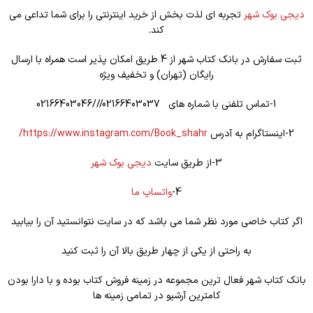
دیجی بوک شهر
تجربه ای لذت بخش از خرید اینترنتی را برای شما تداعی می
کند.
ثبت سفارش در بانک کتاب شهر از 4 طریق امکان پذیر است همراه با ارسال
رایگان (تهران) و تخفیف ویژه
1-تماس تلفنی با شماره های 02166403037///02166403046
2-اینستاگرام به آدرس
https://www.instagram.com/Book_shahr/
3-از طریق سایت
دیجی بوک شهر
4-
واتساپ ما
اگر کتاب خاصی مورد نظر شما می باشد که در سایت نتوانستید آن را بیابید
به راحتی از یکی از چهار طریق بالا آن را ثبت کنید
بانک کتاب شهر فعال ترین مجموعه در زمینه فروش کتاب بوده و با دارا بودن
کامترین آرشیو در تمامی زمینه ها