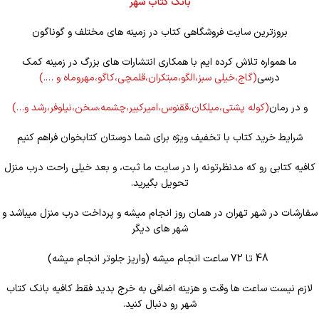
بانک کتاب شهر
بروزترین سایت فروشگاهی کتاب در زمینه های مختلف و گوناگون
ما همواره تلاش کرده ایم با همکاری انتشارات های بزرگ در زمینه کمک
درسی
(گاج،خیلی سبز،الگو،مبتکران،قلمچی،کاگو،مهروماه و ….)
و در رمان
(کوله
پشتی،میلکان،ققنوس،امیرکبیر،چشمه،سخن،نیلوفر،رشد و…)
شرایط خرید کتاب با تخفیف ویژه برای شما دوستان کتابخوان فراهم کنیم
کافیه کتابی رو که مدنظرتونه را در سایت ما ثبت، و بعد خیلی راحت درب منزل
تحویل بگیرید.
سفارشات در شهر تهران در همان روز انجام میشه و پرداخت درب منزل میباشد و
شهر های دیگر
48 تا 72 ساعت انجام میشه (واریز جلوتر انجام میشه)
لازم نیست ساعت ها وقت و هزینه اضافی به خرج بدید فقط کافیه بانک کتاب
شهر رو دنبال کنید.