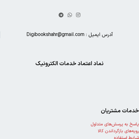
ما همواره تلاش کرده ایم با همکاری انتشارات های بزرگ در زمینه کمک
درسی
(گاج،خیلی سبز،الگو،مبتکران،قلمچی،کاگو،مهروماه و ….)
و در رمان
(کوله
پشتی،میلکان،ققنوس،امیرکبیر،چشمه،سخن،نیلوفر،رشد و…)
شرایط خرید کتاب با تخفیف ویژه برای شما دوستان کتابخوان فراهم کنیم
کافیه کتابی رو که مدنظرتونه را در سایت ما ثبت، و بعد خیلی راحت درب منزل
تحویل بگیرید.
سفارشات در شهر تهران در همان روز انجام میشه و پرداخت درب منزل میباشد و
شهر های دیگر
48 تا 72 ساعت انجام میشه (واریز جلوتر انجام میشه)
لازم نیست ساعت ها وقت و هزینه اضافی به خرج بدید فقط کافیه بانک کتاب
شهر رو دنبال کنید.
دیجی بوک شهر
تجربه ای لذت بخش از خرید اینترنتی را برای شما تداعی می
کند.