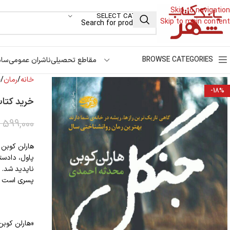
Skip to navigation
SELECT CATEGORY
Skip to main content
BROWSE CATEGORIES
مقاطع تحصیلی
ناشران عمومی
سام
خانه
رمان
خ
-18%
خرید کتاب
599,000
هارلن کوبن ترجمه
‌پاول، دادس
پسری است که