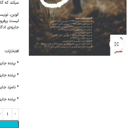
می‎کند که گاهی تاریک‎ترین رازها، ریشه در خانه‌ی شما دارند.
کوبن، نویسند
جایزه‌ی ادگا
Click to enlarge
افتخارات:‌
* برنده جایزه آنتونی (۱۹۹۶
* برنده جایزه ادگار (۱۹۹۷)،
* نامزد جایزه 
* برنده جایزه