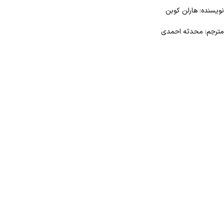
نویسنده: هارلن کوبن
مترجم: محدثه احمدی