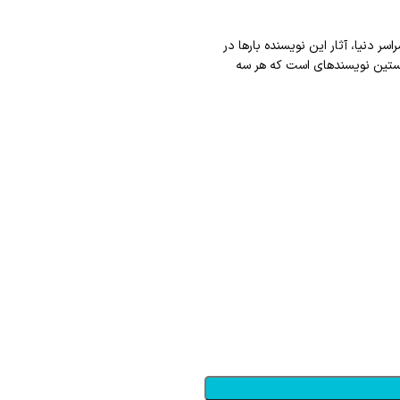
 دنیا، آثار این نویسنده بارها در
لیست پرفروش‎های نیویورک‎تایمز قرار گرفته‎اند. رمان‎های او به ۴۳ زبان ترجمه شده‎اند. کوبن نخستین نویسنده‎ای است که هر سه