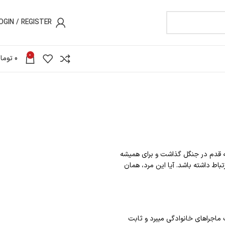
OGIN / REGISTER
0
0
توما
ه قدم در جنگل گذاشت و برای همیشه
ا شده که می‎تواند با ماجرای آن شب ارتباط داشته باشد. آیا این مرد، همان
«هارلن کوبن» نویسنده‌ی پرفروش نیویورک‌تایمز، در این داستان پرکشش خوانندگان را به قلب ماجراهای خانوادگی می‎برد و ثابت