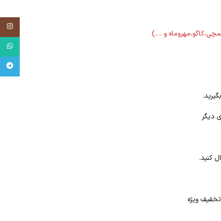
tagram
لمچی،کاگو،مهروماه و ….)
tsApp
egram
گیرید.
ی دیگر
ل کنید.