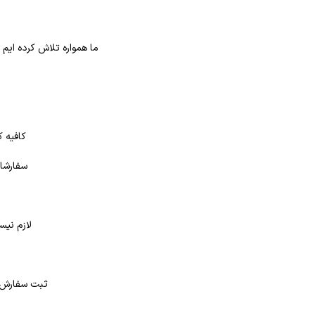
ما همواره تلاش کرده ایم
کافیه ک
سفارشات
لازم نیس
د
ثبت سفارش در بانک کتاب شهر از 4 طر