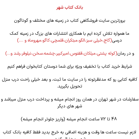
بانک کتاب شهر
بروزترین سایت فروشگاهی کتاب در زمینه های مختلف و گوناگون
ما همواره تلاش کرده ایم با همکاری انتشارات های بزرگ در زمینه کمک
درسی
(گاج،خیلی سبز،الگو،مبتکران،قلمچی،کاگو،مهروماه و ….)
و در رمان
(کوله
پشتی،میلکان،ققنوس،امیرکبیر،چشمه،سخن،نیلوفر،رشد و…)
شرایط خرید کتاب با تخفیف ویژه برای شما دوستان کتابخوان فراهم کنیم
کافیه کتابی رو که مدنظرتونه را در سایت ما ثبت، و بعد خیلی راحت درب منزل
تحویل بگیرید.
سفارشات در شهر تهران در همان روز انجام میشه و پرداخت درب منزل میباشد و
شهر های دیگر
48 تا 72 ساعت انجام میشه (واریز جلوتر انجام میشه)
لازم نیست ساعت ها وقت و هزینه اضافی به خرج بدید فقط کافیه بانک کتاب