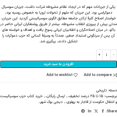
یکی از جریانات مهم که در ایجاد نظام مشروطه شرکت داشت، جریان سوسیال
دموکراسی بود. این جریان که ملهم از تحولات اروپا به‏ خصوص روسیه بود،
خواستار اصلاح کلیۀ ارکان جامعه مطابق الگوی سوسیالیستی گردید. این جریان،
مدتی پیش از پیروزی انقلاب مشروطه، بیشتر از طریق روشنفکران ایرانی حاضر در
باکو، در میان اصلاح‏گران و انقلابیان ایرانی رسوخ یافت و اهداف و خواسته‏ های
آن پس از سرنگونی استبداد صغیر، عمدتاً به ‏وسیلۀ کسانی که حزب دموکرات را
تشکیل دادند، پیگیری شد.
افزودن به سبد خرید
Add to wishlist
Add to compare
دسته:
تاریخی
برچسب:
15 تا 25 درصد تخفیف،
,
ارسال رایگان،
,
خرید کتاب حزب سوسیالیست
و انتقال حکومت از قاجار به پهلوی،
,
دیجی بوک شهر،
Share: