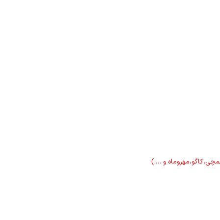
لمچی،کاگو،مهروماه و ….)