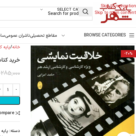
Skip to navigation
SELECT CATEGORY
Skip to main content
BROWSE CATEGORIES
مقاطع تحصیلی
ناشران عمومی
سام
خانه
پایه کن
-20%
خرید کتا
285,000
compare
دسته:
پایه 