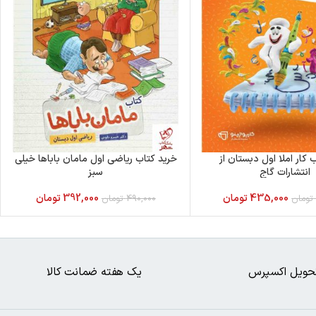
 کار املا اول دبستان از
خرید کتاب ریاضی اول مامان باباها خیلی
انتشارات گاج
سبز
435,000
تومان
392,000
تومان
تومان
490,000
تومان
حویل اکسپرس
یک هفته ضمانت کالا