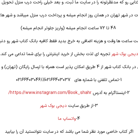
تابی رو که مدنظرتونه را در سایت ما ثبت، و بعد خیلی راحت درب منزل تحویل ب
 در شهر تهران در همان روز انجام میشه و پرداخت درب منزل میباشد و شهر ها
48 تا 72 ساعت انجام میشه (واریز جلوتر انجام میشه)
ت ساعت ها وقت و هزینه اضافی به خرج بدید فقط کافیه بانک کتاب شهر رو دنبا
یجی بوک شهر
تجربه ای لذت بخش از خرید اینترنتی را برای شما تداعی می کند.
یق امکان پذیر است همراه با ارسال رایگان (تهران) و تخفیف ویژه
1-تماس تلفنی با شماره های 02166403037///02166403046
2-اینستاگرام به آدرس
https://www.instagram.com/Book_shahr/
3-از طریق سایت
دیجی بوک شهر
4-
واتساپ ما
اگر کتاب خاصی مورد نظر شما می باشد که در سایت نتوانستید آن را بیابید