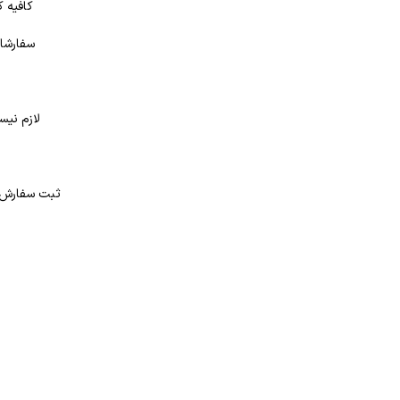
کافیه ک
سفارشات
لازم نیس
د
ثبت سفارش در بانک کتاب شهر از 4 طر