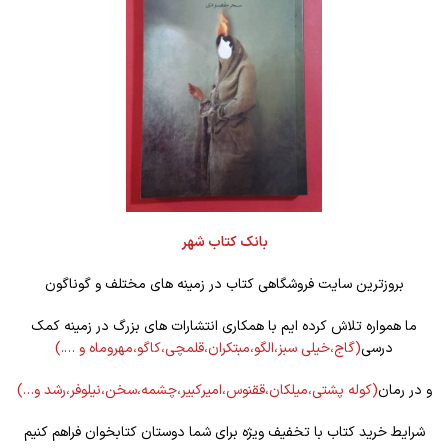
بانک کتاب شهر
بروزترین سایت فروشگاهی کتاب در زمینه های مختلف و گوناگون
ما همواره تلاش کرده ایم با همکاری انتشارات های بزرگ در زمینه کمک
درسی
(گاج،خیلی سبز،الگو،مبتکران،قلمچی،کاگو،مهروماه و ….)
و در رمان
(کوله
پشتی،میلکان،ققنوس،امیرکبیر،چشمه،سخن،نیلوفر،رشد و…)
شرایط خرید کتاب با تخفیف ویژه برای شما دوستان کتابخوان فراهم کنیم