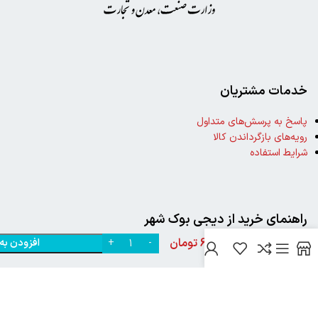
خدمات مشتریان
پاسخ به پرسش‌های متداول
رویه‌های بازگرداندن کالا
شرایط استفاده
خرید
کتاب
خورشید
راهنمای خرید از دیجی بوک شهر
در آتش
68,000
تومان
افزودن به
نوشته
0
نحوه ثبت سفارش
سحر
رویه ارسال سفارش
مقصودی
شیوه‌های پرداخت
نشر
میردشتی